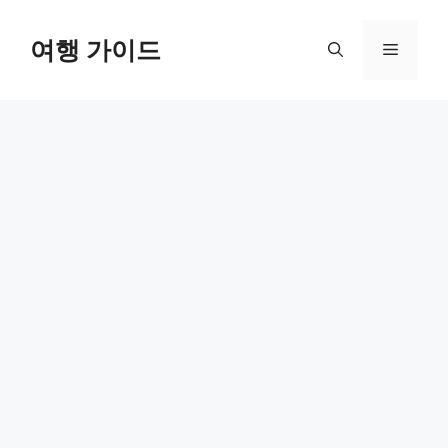
컨
텐
여행 가이드
메
츠
로
뉴
건
너
뛰
기