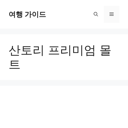
컨
텐
여행 가이드
메
츠
로
뉴
건
너
산토리 프리미엄 몰
뛰
기
트