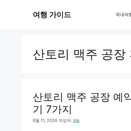
컨
텐
여행 가이드
국내여
츠
로
건
너
뛰
산토리 맥주 공장
기
산토리 맥주 공장 예
기 7가지
6월 11, 2026
작성자:
trip