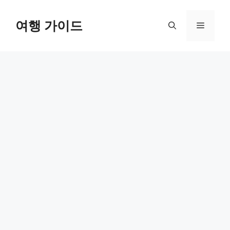
컨
텐
여행 가이드
메
츠
로
뉴
건
너
뛰
기