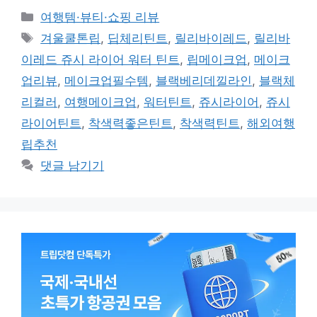
카
여행템·뷰티·쇼핑 리뷰
테
태
겨울쿨톤립
,
딥체리틴트
,
릴리바이레드
,
릴리바
고
그
이레드 쥬시 라이어 워터 틴트
,
립메이크업
,
메이크
리
업리뷰
,
메이크업필수템
,
블랙베리데낄라인
,
블랙체
리컬러
,
여행메이크업
,
워터틴트
,
쥬시라이어
,
쥬시
라이어틴트
,
착색력좋은틴트
,
착색력틴트
,
해외여행
립추천
댓글 남기기