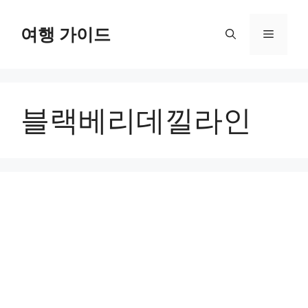
컨
텐
여행 가이드
메
츠
로
뉴
건
너
블랙베리데낄라인
뛰
기