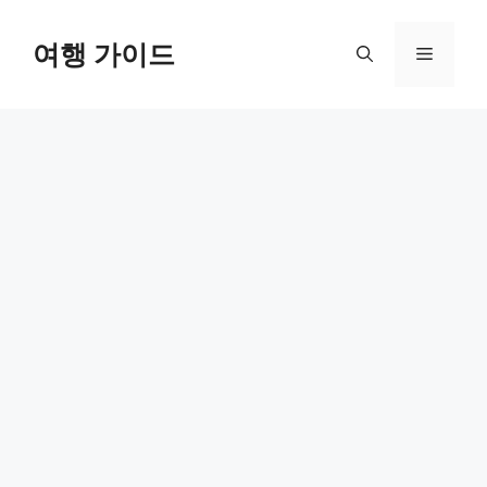
컨
텐
여행 가이드
메
츠
로
뉴
건
너
뛰
기