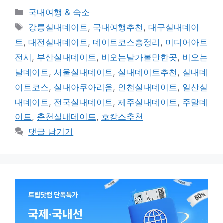
카
국내여행 & 숙소
테
태
강릉실내데이트
,
국내여행추천
,
대구실내데이
고
그
트
,
대전실내데이트
,
데이트코스총정리
,
미디어아트
리
전시
,
부산실내데이트
,
비오는날가볼만한곳
,
비오는
날데이트
,
서울실내데이트
,
실내데이트추천
,
실내데
이트코스
,
실내아쿠아리움
,
인천실내데이트
,
일산실
내데이트
,
전국실내데이트
,
제주실내데이트
,
주말데
이트
,
춘천실내데이트
,
호캉스추천
댓글 남기기