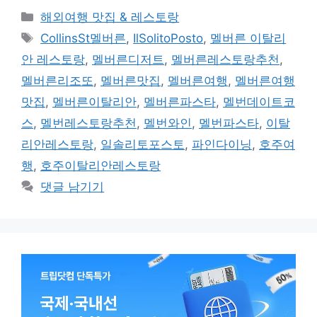
카
해외여행 맛집 & 레스토랑
테
태
CollinsSt멜버른
,
IlSolitoPosto
,
멜버른 이탈리
고
그
안 레스토랑
,
멜버른디저트
,
멜버른레스토랑추천
,
리
멜버른리조또
,
멜버른맛집
,
멜버른여행
,
멜버른여행
맛집
,
멜버른이탈리안
,
멜버른파스타
,
멜번데이트코
스
,
멜번레스토랑추천
,
멜번와인
,
멜번파스타
,
이탈
리안레스토랑
,
일솔리토포스토
,
파인다이닝
,
호주여
행
,
호주이탈리안레스토랑
댓글 남기기