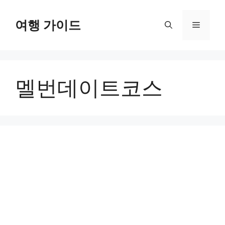
컨
텐
여행 가이드
메
츠
로
뉴
건
너
멜번데이트코스
뛰
기