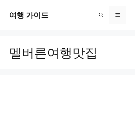
컨
텐
여행 가이드
메
츠
로
뉴
건
너
멜버른여행맛집
뛰
기