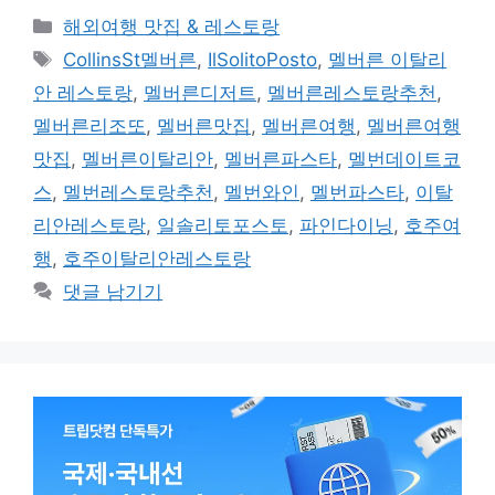
카
해외여행 맛집 & 레스토랑
테
태
CollinsSt멜버른
,
IlSolitoPosto
,
멜버른 이탈리
고
그
안 레스토랑
,
멜버른디저트
,
멜버른레스토랑추천
,
리
멜버른리조또
,
멜버른맛집
,
멜버른여행
,
멜버른여행
맛집
,
멜버른이탈리안
,
멜버른파스타
,
멜번데이트코
스
,
멜번레스토랑추천
,
멜번와인
,
멜번파스타
,
이탈
리안레스토랑
,
일솔리토포스토
,
파인다이닝
,
호주여
행
,
호주이탈리안레스토랑
댓글 남기기