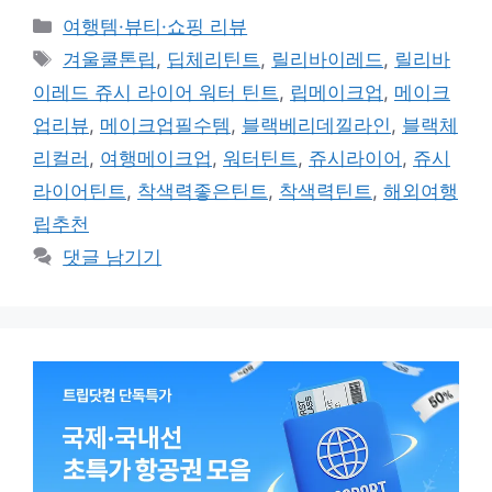
카
여행템·뷰티·쇼핑 리뷰
테
태
겨울쿨톤립
,
딥체리틴트
,
릴리바이레드
,
릴리바
고
그
이레드 쥬시 라이어 워터 틴트
,
립메이크업
,
메이크
리
업리뷰
,
메이크업필수템
,
블랙베리데낄라인
,
블랙체
리컬러
,
여행메이크업
,
워터틴트
,
쥬시라이어
,
쥬시
라이어틴트
,
착색력좋은틴트
,
착색력틴트
,
해외여행
립추천
댓글 남기기