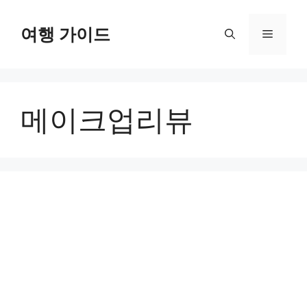
컨
텐
여행 가이드
메
츠
로
뉴
건
너
메이크업리뷰
뛰
기