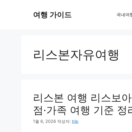
컨
텐
여행 가이드
국내여
츠
로
건
너
뛰
리스본자유여행
기
리스본 여행 리스보아
점·가족 여행 기준 정
1월 6, 2026
작성자:
trip