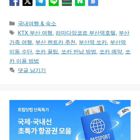
카
국내여행 & 숙소
테
태
KTX 부산 여행
,
라마다앙코르 부산역호텔
,
부산
고
그
가족 여행
,
부산 렌트카 추천
,
부산역 쏘카
,
부산역
리
이동 수단
,
쏘카 꿀팁
,
쏘카 반납 방법
,
쏘카 예약
,
쏘
카 이용 방법
댓글 남기기