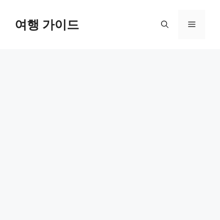
컨
텐
여행 가이드
메
츠
로
뉴
건
너
뛰
기