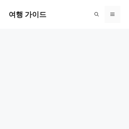
컨
텐
여행 가이드
메
츠
로
뉴
건
너
뛰
기