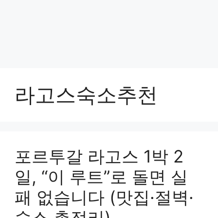
라고스숙소추천
포르투갈 라고스 1박 2
일, “이 루트”로 돌면 실
패 없습니다 (맛집·절벽·
숙소 총정리)