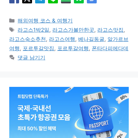
카
해외여행 코스 & 여행기
테
태
라고스1박2일
,
라고스가볼만한곳
,
라고스맛집
,
고
그
라고스숙소추천
,
라고스여행
,
베나길동굴
,
알가르브
리
여행
,
포르투갈맛집
,
포르투갈여행
,
폰타다피에다데
댓글 남기기