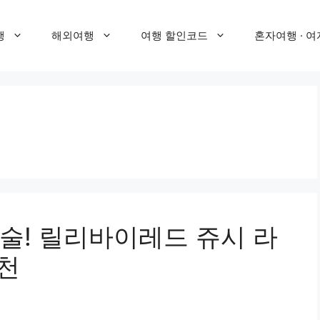
행
해외여행
여행 할인코드
혼자여행 · 여
술! 릴리바이레드 쥬시 라
추천