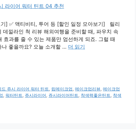
기] ✅ 액티비티, 투어 등 [할인 일정 모아보기] 릴리
리 데낄라인 척 리뷰 해외여행을 준비할 때, 파우치 속
효과를 줄 수 있는 제품만 엄선하게 되죠. 그럴 때
마나 좋을까요? 오늘 소개할 …
더 읽기
드 쥬시 라이어 워터 틴트
,
립메이크업
,
메이크업리뷰
,
메이크업
업
,
워터틴트
,
쥬시라이어
,
쥬시라이어틴트
,
착색력좋은틴트
,
착색