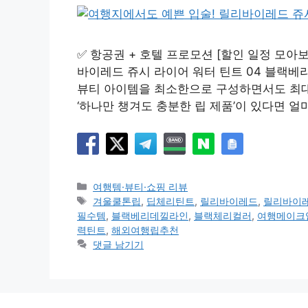
✅ 항공권 + 호텔 프로모션 [할인 일정 모아보
바이레드 쥬시 라이어 워터 틴트 04 블랙베
뷰티 아이템을 최소한으로 구성하면서도 최대 
‘하나만 챙겨도 충분한 립 제품’이 있다면 얼
카
여행템·뷰티·쇼핑 리뷰
테
태
겨울쿨톤립
,
딥체리틴트
,
릴리바이레드
,
릴리바이레
고
그
필수템
,
블랙베리데낄라인
,
블랙체리컬러
,
여행메이크
리
력틴트
,
해외여행립추천
댓글 남기기