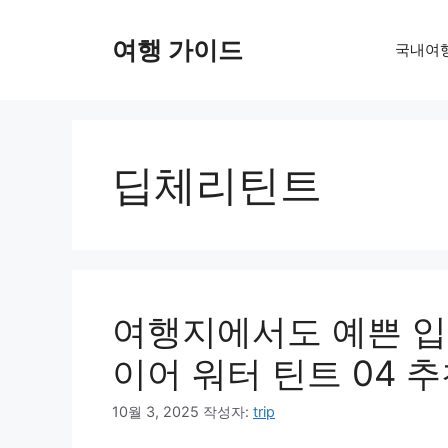
컨
텐
여행 가이드
국내여
츠
로
건
너
뛰
딥체리틴트
기
여행지에서도 예쁜 입
이어 워터 틴트 04 
10월 3, 2025
작성자:
trip