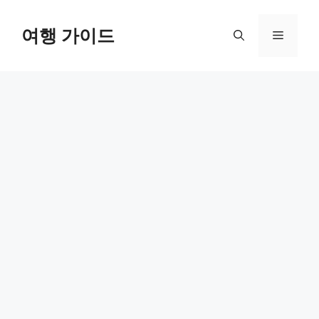
컨
텐
여행 가이드
메
츠
로
뉴
건
너
뛰
기