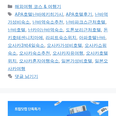
카
해외여행 코스 & 여행기
테
태
APA호텔난바에키히가시
,
APA호텔후기
,
난바역
고
그
가성비숙소
,
난바역숙소추천
,
난바파크스근처호텔
,
리
난바호텔
,
난카이난바역숙소
,
도톤보리근처호텔
,
돈
키호테센니치마에
,
라피트숙소위치
,
아파호텔난바
,
오사카3박4일숙소
,
오사카가성비호텔
,
오사카쇼핑
숙소
,
오사카숙소추천
,
오사카자유여행
,
오사카호텔
위치
,
오사카혼자여행숙소
,
일본가성비호텔
,
일본오
사카여행
댓글 남기기