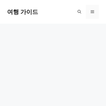
컨
텐
여행 가이드
메
츠
로
뉴
건
너
뛰
기