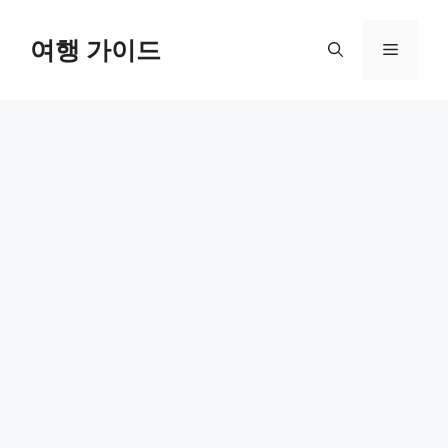
컨
텐
여행 가이드
메
츠
로
뉴
건
너
뛰
기