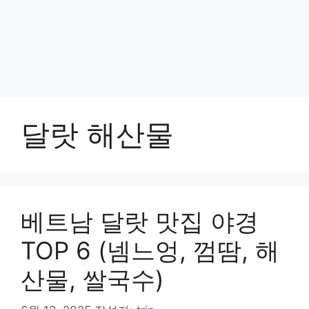
달랏 해산물
베트남 달랏 맛집 야경
TOP 6 (넴느엉, 껌땀, 해
산물, 쌀국수)