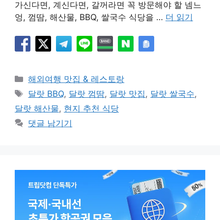
가신다면, 계신다면, 갈꺼라면 꼭 방문해야 할 넴느
엉, 껌땀, 해산물, BBQ, 쌀국수 식당을 …
더 읽기
카
해외여행 맛집 & 레스토랑
테
태
달랏 BBQ
,
달랏 껌땀
,
달랏 맛집
,
달랏 쌀국수
,
고
그
달랏 해산물
,
현지 추천 식당
리
댓글 남기기