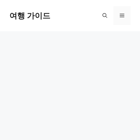
컨
텐
여행 가이드
메
츠
로
뉴
건
너
뛰
기