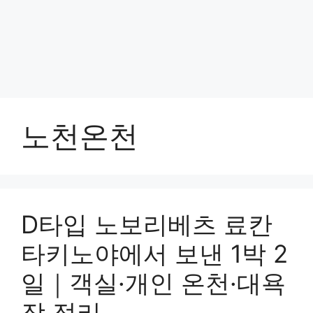
노천온천
D타입 노보리베츠 료칸
타키노야에서 보낸 1박 2
일｜객실·개인 온천·대욕
장 정리