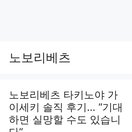
노보리베츠
노보리베츠 타키노야 가
이세키 솔직 후기… “기대
하면 실망할 수도 있습니
다”