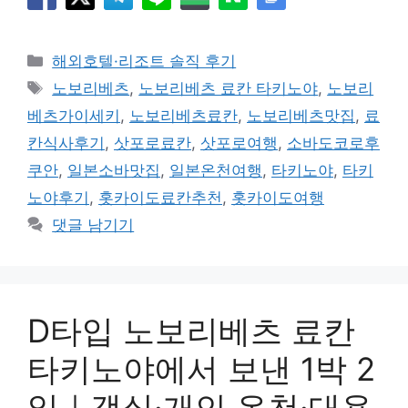
카
해외호텔·리조트 솔직 후기
테
태
노보리베츠
,
노보리베츠 료칸 타키노야
,
노보리
고
그
베츠가이세키
,
노보리베츠료칸
,
노보리베츠맛집
,
료
리
칸식사후기
,
삿포로료칸
,
삿포로여행
,
소바도코로후
쿠안
,
일본소바맛집
,
일본온천여행
,
타키노야
,
타키
노야후기
,
홋카이도료칸추천
,
홋카이도여행
댓글 남기기
D타입 노보리베츠 료칸
타키노야에서 보낸 1박 2
일｜객실·개인 온천·대욕