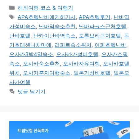
카
해외여행 코스 & 여행기
테
태
APA호텔난바에키히가시
,
APA호텔후기
,
난바역
고
그
가성비숙소
,
난바역숙소추천
,
난바파크스근처호텔
,
리
난바호텔
,
난카이난바역숙소
,
도톤보리근처호텔
,
돈
키호테센니치마에
,
라피트숙소위치
,
아파호텔난바
,
오사카3박4일숙소
,
오사카가성비호텔
,
오사카쇼핑
숙소
,
오사카숙소추천
,
오사카자유여행
,
오사카호텔
위치
,
오사카혼자여행숙소
,
일본가성비호텔
,
일본오
사카여행
댓글 남기기