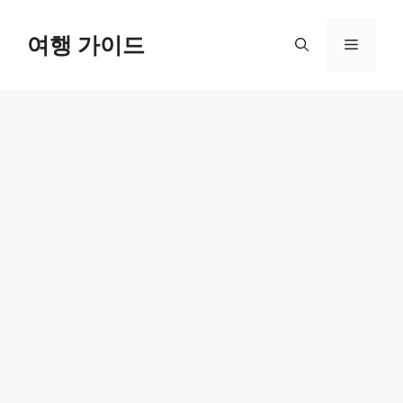
컨
텐
여행 가이드
메
츠
로
뉴
건
너
뛰
기