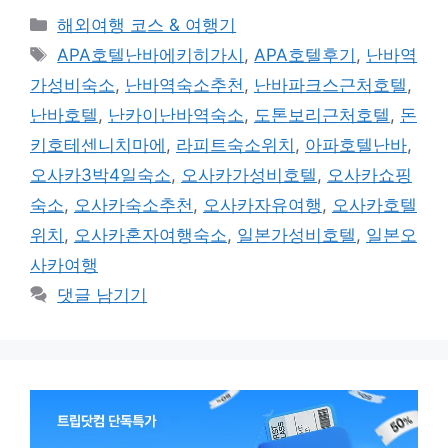
카
해외여행 코스 & 여행기
테
태
APA호텔난바에키히가시
,
APA호텔후기
,
난바역
고
그
가성비숙소
,
난바역숙소추천
,
난바파크스근처호텔
,
리
난바호텔
,
난카이난바역숙소
,
도톤보리근처호텔
,
돈
키호테센니치마에
,
라피트숙소위치
,
아파호텔난바
,
오사카3박4일숙소
,
오사카가성비호텔
,
오사카쇼핑
숙소
,
오사카숙소추천
,
오사카자유여행
,
오사카호텔
위치
,
오사카혼자여행숙소
,
일본가성비호텔
,
일본오
사카여행
댓글 남기기