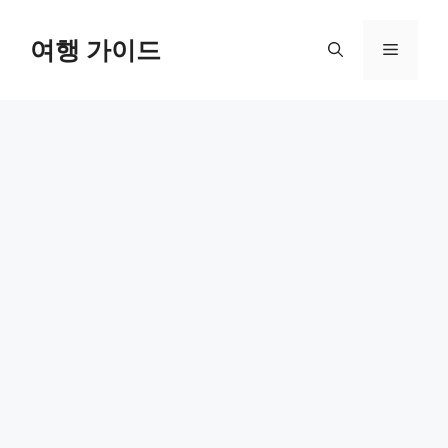
컨
텐
여행 가이드
메
츠
로
뉴
건
너
뛰
기