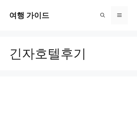
컨
텐
여행 가이드
메
츠
로
뉴
건
너
긴자호텔후기
뛰
기