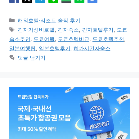
카
해외호텔·리조트 솔직 후기
테
태
긴자가성비호텔
,
긴자숙소
,
긴자호텔후기
,
도쿄
고
그
숙소추천
,
도쿄여행
,
도쿄호텔비교
,
도쿄호텔추천
,
리
일본여행팁
,
일본호텔후기
,
히가시긴자숙소
댓글 남기기