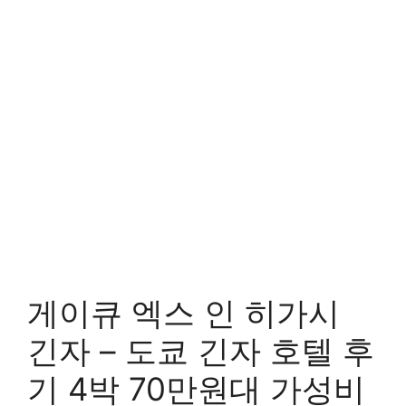
게이큐 엑스 인 히가시
긴자 – 도쿄 긴자 호텔 후
기 4박 70만원대 가성비