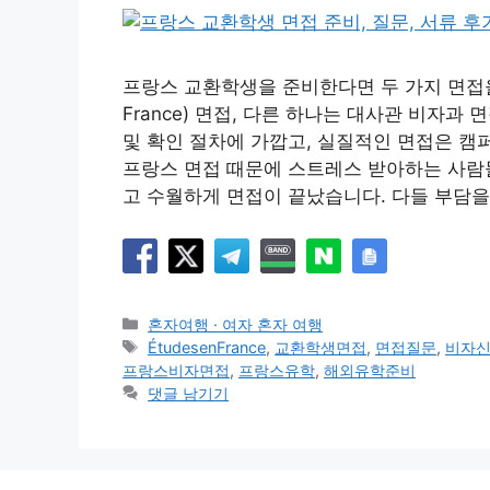
프랑스 교환학생을 준비한다면 두 가지 면접을
France) 면접, 다른 하나는 대사관 비자과
및 확인 절차에 가깝고, 실질적인 면접은 캠
프랑스 면접 때문에 스트레스 받아하는 사람들
고 수월하게 면접이 끝났습니다. 다들 부담을
카
혼자여행 · 여자 혼자 여행
테
태
ÉtudesenFrance
,
교환학생면접
,
면접질문
,
비자
고
그
프랑스비자면접
,
프랑스유학
,
해외유학준비
리
댓글 남기기