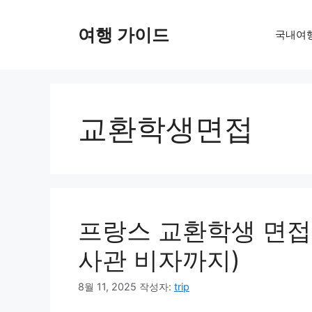
컨
텐
여행 가이드
국내여
츠
로
건
너
뛰
교환학생면접
기
프랑스 교환학생 면접 
사관 비자까지)
8월 11, 2025
작성자:
trip