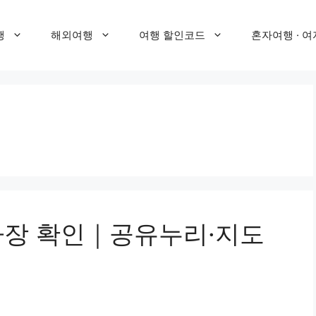
행
해외여행
여행 할인코드
혼자여행 · 여
주차장 확인｜공유누리·지도