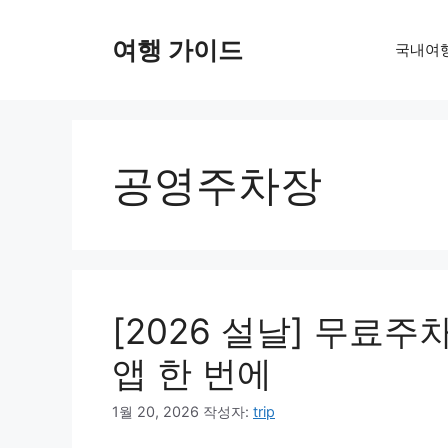
컨
텐
여행 가이드
국내여
츠
로
건
너
뛰
공영주차장
기
[2026 설날] 무료
앱 한 번에
1월 20, 2026
작성자:
trip