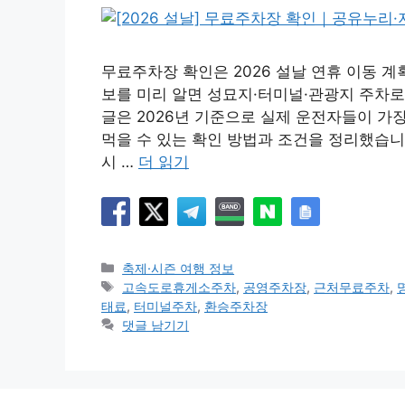
무료주차장 확인은 2026 설날 연휴 이동 계
보를 미리 알면 성묘지·터미널·관광지 주차로
글은 2026년 기준으로 실제 운전자들이 가장
먹을 수 있는 확인 방법과 조건을 정리했습니
시 …
더 읽기
카
축제·시즌 여행 정보
테
태
고속도로휴게소주차
,
공영주차장
,
근처무료주차
,
고
그
태료
,
터미널주차
,
환승주차장
리
댓글 남기기