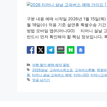
구분 내용 예매 시작일 2026년 1월 15일(목) 
월 18일(수) 적용 기준 설연휴 특별수송 기간 예매
방법 모바일 앱(티머니GO) 티머니 설날 
반드시 먼저 확인해야 할 핵심 정보입니다. 특
카
여행 할인·혜택·예약 꿀팁
테
태
2026설날
,
고속버스취소표
,
고속버스환불
,
명절버
고
그
통
,
티머니 설날 고속버스 예매
,
티머니GO
,
티머니고
리
댓글 남기기