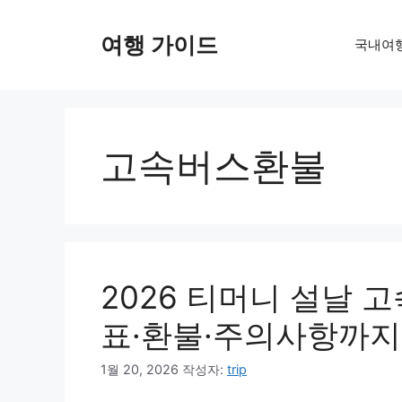
컨
텐
여행 가이드
국내여
츠
로
건
너
뛰
고속버스환불
기
2026 티머니 설날 
표·환불·주의사항까지
1월 20, 2026
작성자:
trip