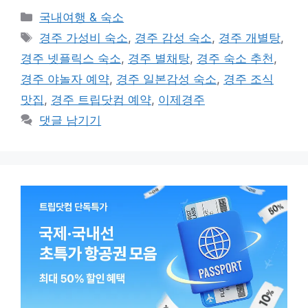
카
국내여행 & 숙소
테
태
경주 가성비 숙소
,
경주 감성 숙소
,
경주 개별탕
,
고
그
경주 넷플릭스 숙소
,
경주 별채탕
,
경주 숙소 추천
,
리
경주 야놀자 예약
,
경주 일본감성 숙소
,
경주 조식
맛집
,
경주 트립닷컴 예약
,
이제경주
댓글 남기기