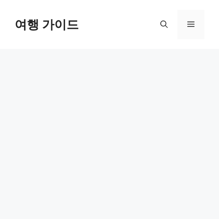
컨
텐
여행 가이드
메
츠
로
뉴
건
너
뛰
기