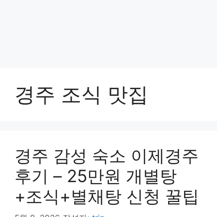
경주 조식 맛집
경주 감성 숙소 이제경주
후기 – 25만원 개별탕
+조식+별채탕 신청 꿀팁