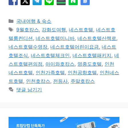
카
국내여행 & 숙소
테
태
9월호캉스
,
강화도여행
,
네스트호텔
,
네스트호
고
그
텔룸컨디션
,
네스트호텔미니바
,
네스트호텔산책로
,
리
네스트호텔수영장
,
네스트호텔어린이요금
,
네스트
호텔조식
,
네스트호텔체크인
,
네스트호텔패키지
,
네
스트호텔편의점
,
아이와호캉스
,
영종도호텔
,
인천
네스트호텔
,
인천가족호텔
,
인천공항호텔
,
인천네스
트호텔
,
인천호캉스
,
전등사
,
주말호캉스
댓글 남기기