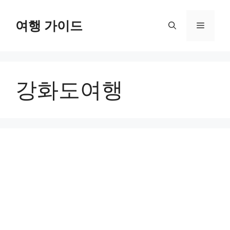
컨
텐
여행 가이드
메
츠
로
뉴
건
너
강화도여행
뛰
기