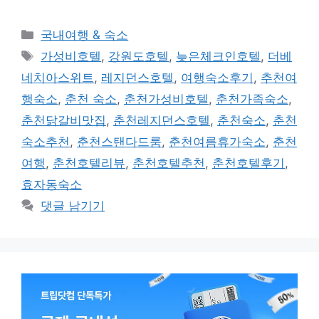
카
국내여행 & 숙소
테
태
가성비호텔
,
강원도호텔
,
늦은체크인호텔
,
더베
고
그
네치아스위트
,
레지던스호텔
,
여행숙소후기
,
추천여
리
행숙소
,
춘천 숙소
,
춘천가성비호텔
,
춘천가족숙소
,
춘천닭갈비맛집
,
춘천레지던스호텔
,
춘천숙소
,
춘천
숙소추천
,
춘천스탠다드룸
,
춘천여름휴가숙소
,
춘천
여행
,
춘천호텔리뷰
,
춘천호텔추천
,
춘천호텔후기
,
효자동숙소
댓글 남기기