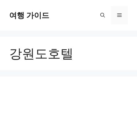
컨
텐
여행 가이드
메
츠
로
뉴
건
너
강원도호텔
뛰
기