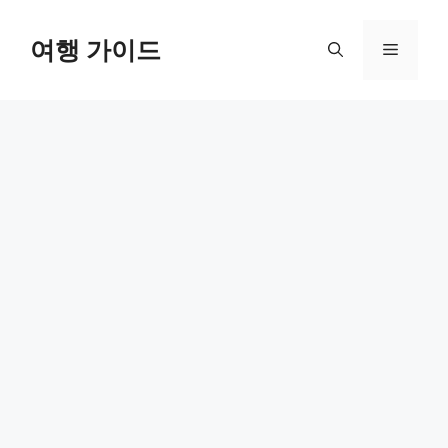
컨
텐
여행 가이드
메
츠
로
뉴
건
너
뛰
기