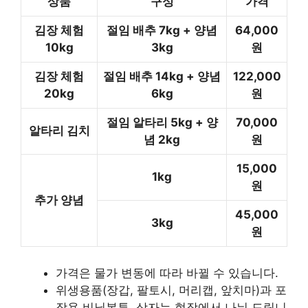
상품
구성
가격
김장 체험
절임 배추 7kg + 양념
64,000
10kg
3kg
원
김장 체험
절임 배추 14kg + 양념
122,000
20kg
6kg
원
절임 알타리 5kg + 양
70,000
알타리 김치
념 2kg
원
15,000
1kg
원
추가 양념
45,000
3kg
원
가격은 물가 변동에 따라 바뀔 수 있습니다.
위생용품(장갑, 팔토시, 머리캡, 앞치마)과 포
장용 비닐봉투. 상자는 현장에서 나눠 드립니