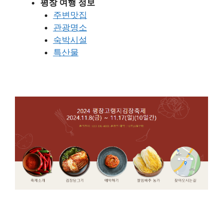
평창 여행 정보
주변맛집
관광명소
숙박시설
특산물